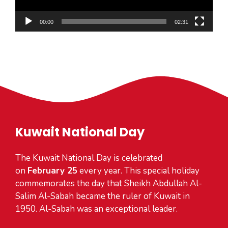
00:00
02:31
Kuwait National Day
The Kuwait National Day is celebrated
on
February 25
every year. This special holiday
commemorates the day that Sheikh Abdullah Al-
Salim Al-Sabah became the ruler of Kuwait in
1950. Al-Sabah was an exceptional leader.